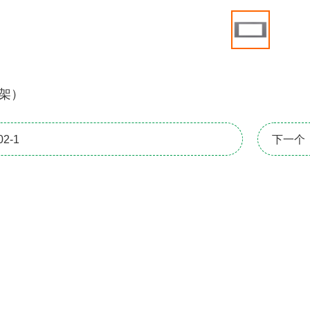
钢架）
2-1
下一个：Y