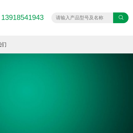
13918541943
：
我们