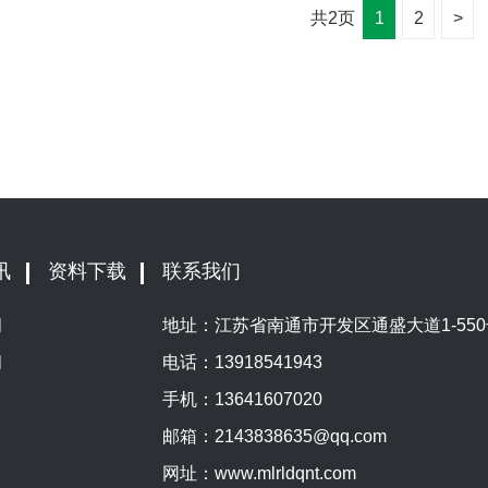
共2页
1
2
>
讯
资料下载
联系我们
闻
地址：江苏省南通市开发区通盛大道1-550
闻
电话：
13918541943
手机：
13641607020
邮箱：
2143838635@qq.com
网址：
www.mlrldqnt.com