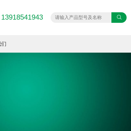
13918541943
：
我们